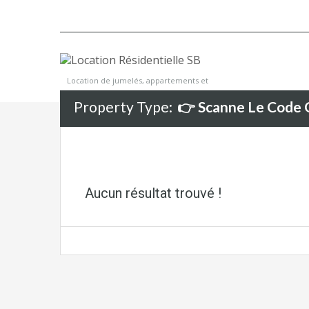
Location de jumelés, appartements et
maisons
Property Type:
👉 Scanne Le Code Q
Aucun résultat trouvé !